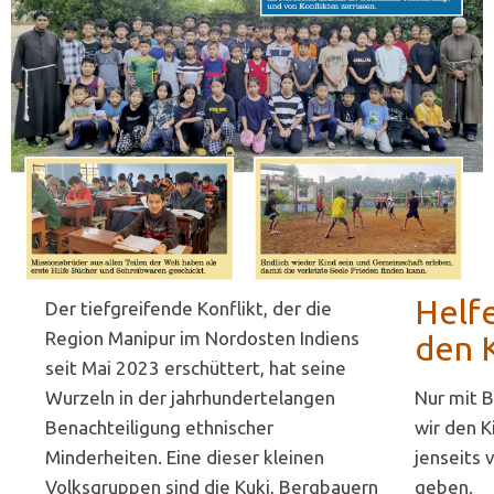
Helfe
Der tiefgreifende Konflikt, der die
Region Manipur im Nordosten Indiens
den 
seit Mai 2023 erschüttert, hat seine
Wurzeln in der jahrhundertelangen
Nur mit 
Benachteiligung ethnischer
wir den K
Minderheiten. Eine dieser kleinen
jenseits 
Volksgruppen sind die Kuki, Bergbauern
geben.